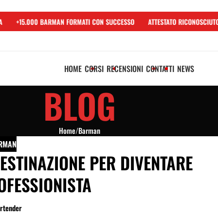
+15.000 BARMAN FORMATI CON SUCCESSO
ATTESTATO RICONOSCIUTO U
HOME
CORSI
RECENSIONI
CONTATTI
NEWS
BLOG
Home
/
Barman
RMAN
ESTINAZIONE PER DIVENTARE
FESSIONISTA