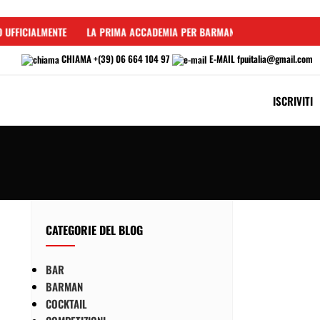
FFICIALMENTE
LA PRIMA ACCADEMIA PER BARMAN IN ITALIA
+15.000
CHIAMA
+(39) 06 664 104 97
E-MAIL
fpuitalia@gmail.com
ISCRIVITI
CATEGORIE DEL BLOG
BAR
BARMAN
COCKTAIL