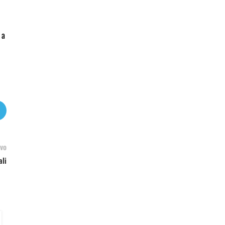
 a
vo
ali