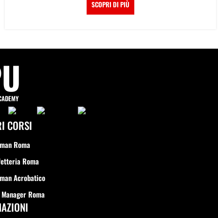
SCOPRI DI PIÙ
PU
CADEMY
RI CORSI
rman Roma
fetteria Roma
man Acrobatico
r Manager Roma
AZIONI