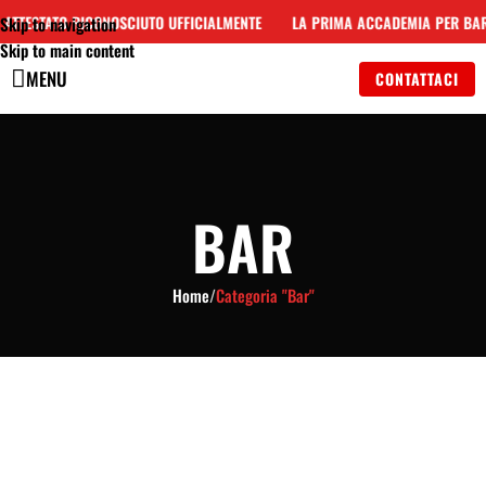
TTESTATO RICONOSCIUTO UFFICIALMENTE
LA PRIMA ACCADEMIA PER BARMA
Skip to navigation
Skip to main content
MENU
CONTATTACI
BAR
Home
/
Categoria "Bar"