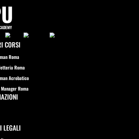
PU
CADEMY
RI CORSI
rman Roma
fetteria Roma
man Acrobatico
r Manager Roma
AZIONI
I LEGALI