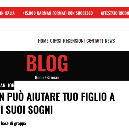
 ITALIA
+15.000 BARMAN FORMATI CON SUCCESSO
ATTESTATO RICONO
HOME
CORSI
RECENSIONI
CONTATTI
NEWS
BLOG
Home
/
Barman
MAN
,
JOB
 PUÒ AIUTARE TUO FIGLIO A
I SUOI SOGNI