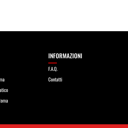
I
INFORMAZIONI
F.A.Q.
oma
Contatti
atico
Roma