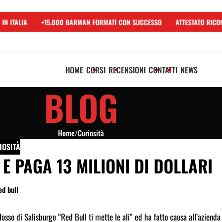
N ITALIA
+15.000 BARMAN FORMATI CON SUCCESSO
ATTESTATO RICON
HOME
CORSI
RECENSIONI
CONTATTI
NEWS
BLOG
Home
/
Curiosità
IOSITÀ
 E PAGA 13 MILIONI DI DOLLARI
osso di Salisburgo “Red Bull ti mette le ali” ed ha fatto causa all’azienda