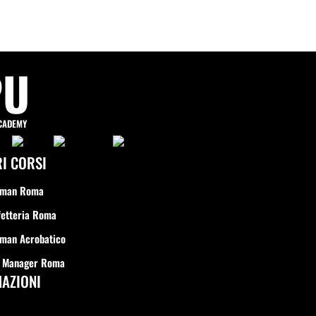
PU
CADEMY
RI CORSI
rman Roma
fetteria Roma
man Acrobatico
r Manager Roma
AZIONI