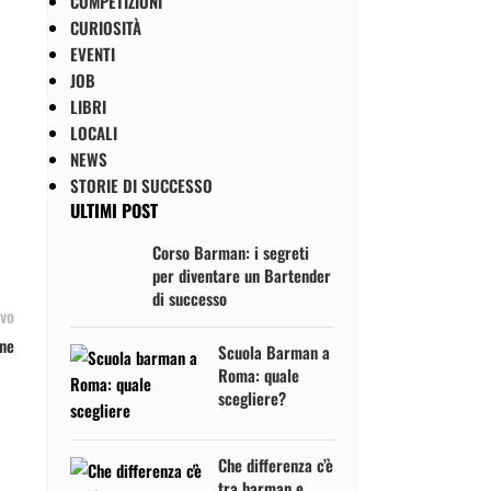
COMPETIZIONI
CURIOSITÀ
EVENTI
JOB
LIBRI
LOCALI
NEWS
STORIE DI SUCCESSO
ULTIMI POST
Corso Barman: i segreti
per diventare un Bartender
di successo
vo
one
Scuola Barman a
Roma: quale
scegliere?
Che differenza c’è
tra barman e