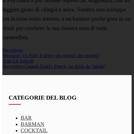
Il Peychaud è più floreale rispetto all’Angostura, con un
leggero gusto di ciliegia e anice. Sembra uno sciroppo
per la tosse rosso intenso, e ne bastano poche goce in un
drink per conferire la sua classica nota di mela
caramellata.
Precedente
Mixology Vs Flair: il derby più stupido del mondo!
Tutti Gli Articoli
Successivo
Captain Kidd’s Punch, un drink da “pirata”
CATEGORIE DEL BLOG
BAR
BARMAN
COCKTAIL