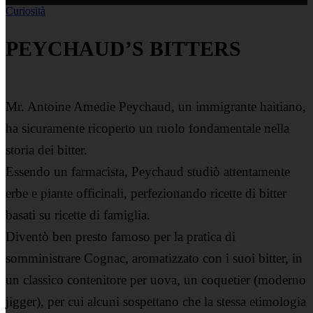
Curiosità
PEYCHAUD’S BITTERS
Mr. Antoine Amedie Peychaud, un immigrante haitiano,
ha sicuramente ricoperto un ruolo fondamentale nella
storia dei bitter.
Essendo un farmacista, Peychaud studiò attentamente
erbe e piante officinali, perfezionando ricette di bitter
basati su ricette di famiglia.
Diventò ben presto famoso per la pratica di
somministrare Cognac, aromatizzato con i suoi bitter, in
un classico contenitore per uova, un coquetier (moderno
jigger), per cui alcuni sospettano che la stessa etimologia