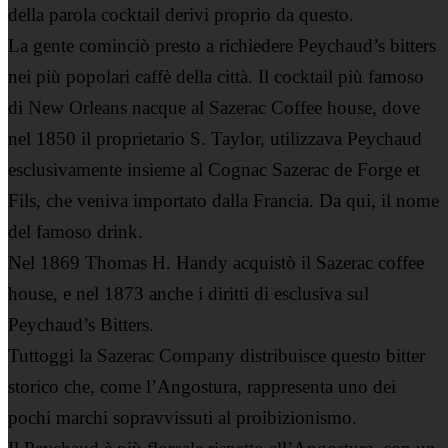
della parola cocktail derivi proprio da questo.
La gente cominciò presto a richiedere Peychaud’s bitters
nei più popolari caffè della città. Il cocktail più famoso
di New Orleans nacque al Sazerac Coffee house, dove
nel 1850 il proprietario S. Taylor, utilizzava Peychaud
esclusivamente insieme al Cognac Sazerac de Forge et
Fils, che veniva importato dalla Francia. Da qui, il nome
del famoso drink.
Nel 1869 Thomas H. Handy acquistò il Sazerac coffee
house, e nel 1873 anche i diritti di esclusiva sul
Peychaud’s Bitters.
Tuttoggi la Sazerac Company distribuisce questo bitter
storico che, come l’Angostura, rappresenta uno dei
pochi marchi sopravvissuti al proibizionismo.