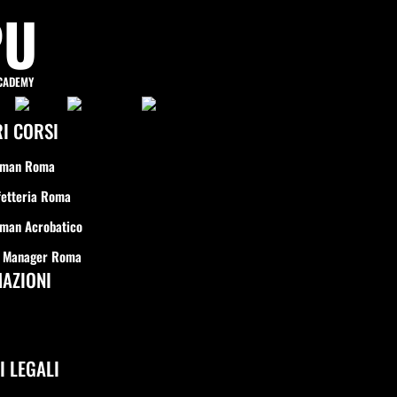
PU
CADEMY
RI CORSI
rman Roma
fetteria Roma
man Acrobatico
r Manager Roma
AZIONI
I LEGALI