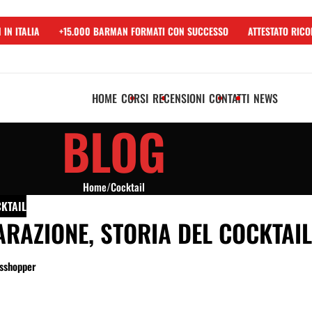
N ITALIA
+15.000 BARMAN FORMATI CON SUCCESSO
ATTESTATO RICON
HOME
CORSI
RECENSIONI
CONTATTI
NEWS
BLOG
Home
/
Cocktail
KTAIL
RAZIONE, STORIA DEL COCKTAIL