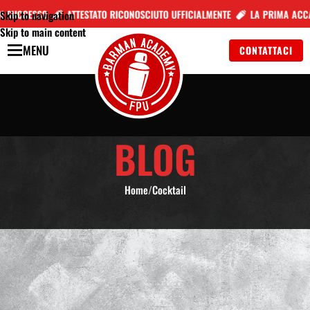
 SUCCESSO
ATTESTATO RICONOSCIUTO UFFICIALMENTE
LA PRIMA ACCAD
Skip to navigation
Skip to main content
MENU
CONTATTACI
BLOG
Home
/
Cocktail
COCKTAIL
COSMOPOLITAN IL COCKTAIL
PREFERITO DI MADONNA