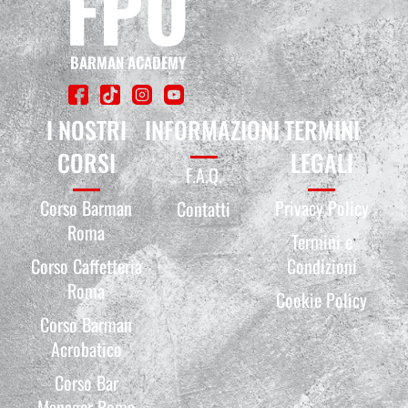
FPU
BARMAN ACADEMY
I NOSTRI
INFORMAZIONI
TERMINI
CORSI
LEGALI
F.A.Q.
Corso Barman
Privacy Policy
Contatti
Roma
Termini e
Corso Caffetteria
Condizioni
Roma
Cookie Policy
Corso Barman
Acrobatico
Corso Bar
Manager Roma